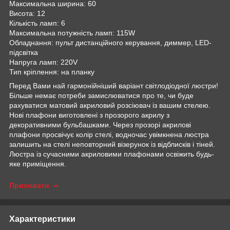
Максимальна ширина: 60
Висота: 12
Кількість ламп: 6
Максимальна потужність ламп: 115W
Обладнання: пульт дистанційного керування, диммер, LED-
підсвітка
Напруга ламп: 220V
Тип кріплення: на планку
Перед Вами най гармонійніший варіант світлодіодної люстри!
Більше немає потреби замислюватися про те, чи буде
рахуватися матовий акриловий розсіювач із вашим стелею.
Нові плафони виготовлені з прозорого акрилу з
декоративними бульбашками. Через прозорі акрилові
плафони просвічує колір стелі, водночас увімкнена люстра
залишить на стелі неповторний візерунок із відблисків і тіней.
Люстра із сучасними акриловими плафонами освіжить будь-
яке приміщення.
Приховати
Характеристики