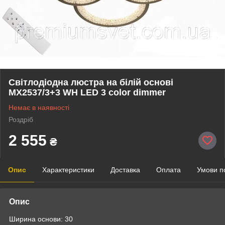
Світлодіодна люстра на білій основі
MX2537/3+3 WH LED 3 color dimmer
Немає в наявності
Роздріб
2 555
₴
Опис
Характеристики
Доставка
Оплата
Умови п
Опис
Ширина основи: 30