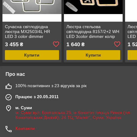
Сучасна світлодіодна
Люстра стельова
Люст
люстра MX2503/4L HR
світлодіодна 8157/2+2 WH
світ
LED 3 color dimmer
LED 3color dimmer колір
LED 
білий
3 455
1 640
1 5
₴
₴
Купити
Купити
Про нас
100% позитивних з 23 відгуків за рік
Працює з 20.05.2011
м. Суми
м. Суми вул. Британська 25, м Конотоп площа Ринок (пл.
Конотопських Дивізій), 24 ТЦ "Магніт", Суми, Україна
Контакти