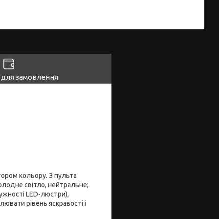
 для замовлення
тором кольору. З пульта
олодне світло, нейтральне;
ужності LED-люстри),
лювати рівень яскравості і