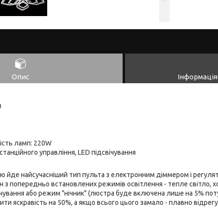
Опис
Інформація
0
ість ламп: 220W
танційного управління, LED підсвічування
ю йде найсучасніший тип пульта з електронним діммером і регуля
з попередньо встановлених режимів освітлення - тепле світло, х
чування або режим "нічник" (люстра буде включена лише на 5% пот
ти яскравість на 50%, а якщо всього цього замало - плавно відрегу