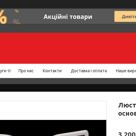
уги
Про нас
Контакти
Доставка і оплата
Наше вир
Люст
основ
3 200