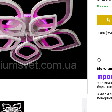
В наявнос
Ку
+380 (95
У компан
будь-яки
повернен