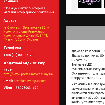
"Преміум Світло"- інтернет
магазин інтер'єрного освітлення
м. Суми вул. Британська 25, м
Конотоп площа Ринок (пл.
Конотопських Дивізій), 24 ТЦ
"Магніт", Суми, Україна
Діаметр кріплення: 3
+380 (95) 003-16-70
Діаметр по гілках: 80
Висота: 12
Тип ламп:LED
Максимальна потужн
Оснащення: пульт дис
http://www.premiumsvet.sumy.ua
Напруга ламп: 220V
premiumsvet@ukr.net
У комплекті з люстро
+380950031670
можна включити один 
включити синє підсві
зменшити або збільши
колірну температуру.