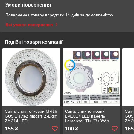
Умови повернення
Повернення товару впродовж 14 днів за домовленістю
Всі умови повернення
Подібні товари компанії
Світильник точковий MR16
Світильник точковий
Світ
GU5.1 з лед підсвіт. Z-Light
LM1017 LED панель
GU5.
ZA 314 LED
Lemanso "Тінь"3+3W з
ZA 3
жовтою підсвіткою 350Lm
155
100
165
₴
₴
4500K 175-265V коло