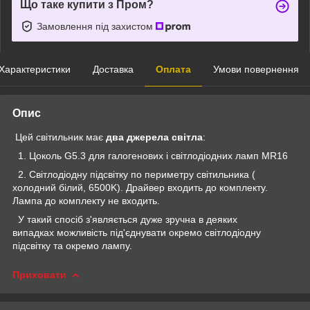
Що таке купити з Пром?
Замовлення під захистом
Характеристики
Доставка
Оплата
Умови повернення
Опис
Цей світильник має
два джерела світла
:
1. Цоколь G5.3 для галогенових і світлодіодних ламп MR16
2. Світлодіодну підсвітку по периметру світильника (
холодний білий, 6500K). Драйвер входить до комплекту.
Лампа до комплекту не входить.
У такий спосіб з'являється дуже зручна в деяких
випадках можливість під'єднувати окремо світлодіодну
підсвітку та окремо лампу.
Приховати