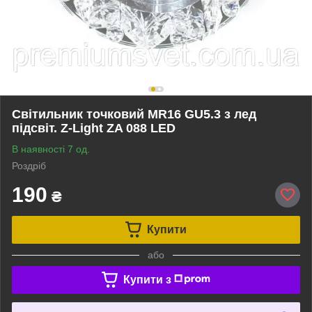
Світильник точковий MR16 GU5.3 з лед
підсвіт. Z-Light ZA 088 LED
В наявності 7 од.
Роздріб
190
₴
Купити
або
Купити з