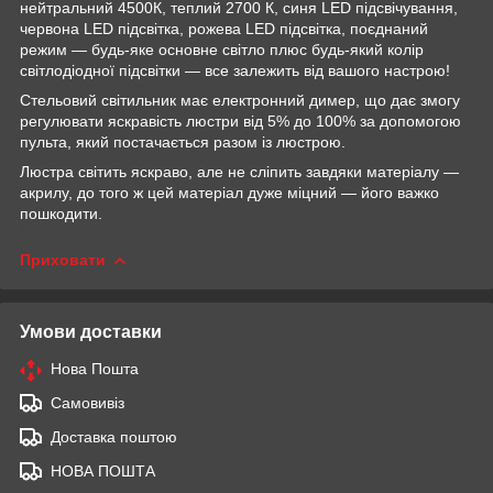
нейтральний 4500К, теплий 2700 К, синя LED підсвічування,
червона LED підсвітка, рожева LED підсвітка, поєднаний
режим — будь-яке основне світло плюс будь-який колір
світлодіодної підсвітки — все залежить від вашого настрою!
Стельовий світильник має електронний димер, що дає змогу
регулювати яскравість люстри від 5% до 100% за допомогою
пульта, який постачається разом із люстрою.
Люстра світить яскраво, але не сліпить завдяки матеріалу —
акрилу, до того ж цей матеріал дуже міцний — його важко
пошкодити.
Приховати
Умови доставки
Нова Пошта
Самовивіз
Доставка поштою
НОВА ПОШТА