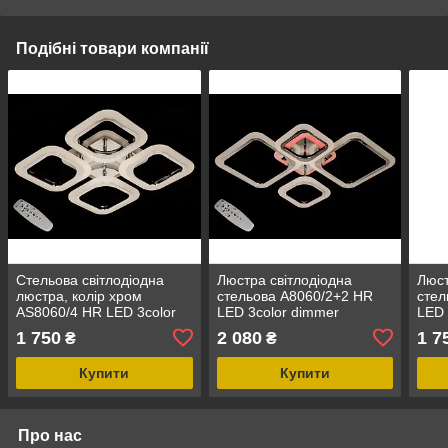
Подібні товари компанії
Стельова світлодіодна
Люстра світлодіодна
Люст
люстра, колір хром
стельова A8060/2+2 HR
стел
AS8060/4 HR LED 3color
LED 3color dimmer
LED 
dimmer
1 750
2 080
1 7
₴
₴
Купити
Купити
Про нас