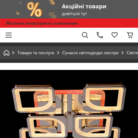
Магазин інтер'єрного освітлення
Товари та послуги
Сучасні світлодіодні люстри
Світл