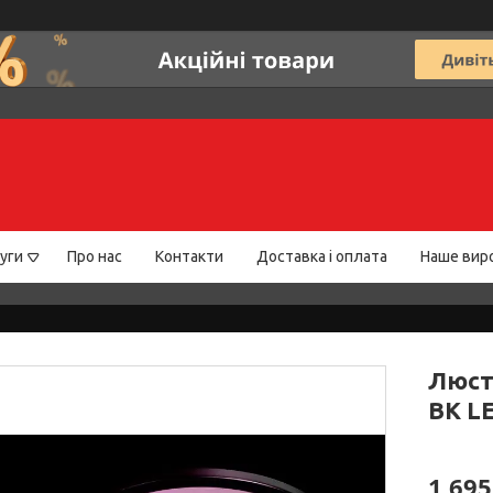
уги
Про нас
Контакти
Доставка і оплата
Наше вир
Люст
BK LE
1 695