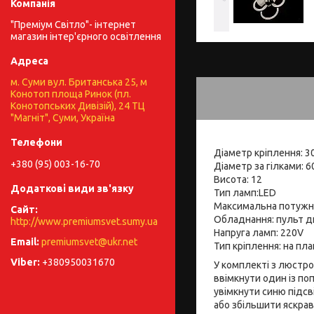
"Преміум Світло"- інтернет
магазин інтер'єрного освітлення
м. Суми вул. Британська 25, м
Конотоп площа Ринок (пл.
Конотопських Дивізій), 24 ТЦ
"Магніт", Суми, Україна
Діаметр кріплення: 3
+380 (95) 003-16-70
Діаметр за гілками: 6
Висота: 12
Тип ламп:LED
Максимальна потужн
Обладнання: пульт ди
http://www.premiumsvet.sumy.ua
Напруга ламп: 220V
premiumsvet@ukr.net
Тип кріплення: на пла
+380950031670
У комплекті з люстр
ввімкнути один із по
увімкнути синю підсв
або збільшити яскрав