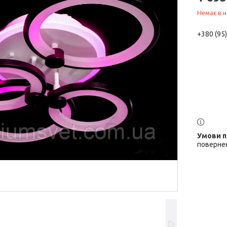
Немає в н
+380 (95
повернен