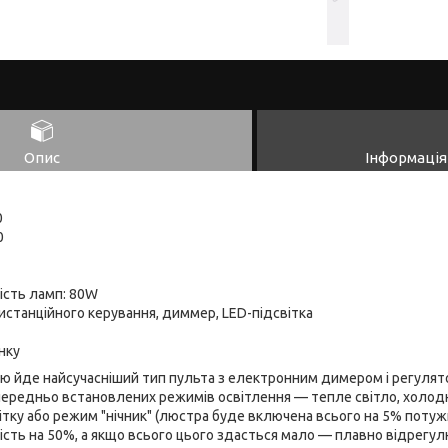
Опис
Інформація
0
0
ість ламп: 80W
станційного керування, диммер, LED-підсвітка
нку
ою йде найсучасніший тип пульта з електронним димером і регулят
передньо встановлених режимів освітлення — тепле світло, холодн
ітку або режим "нічник" (люстра буде включена всього на 5% поту
ість на 50%, а якщо всього цього здасться мало — плавно відрегул