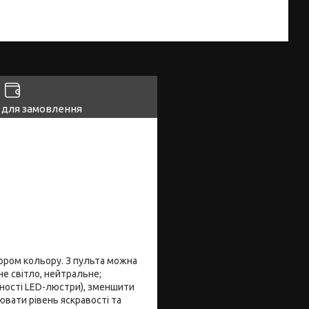
 для замовлення
ором кольору. З пульта можна
е світло, нейтральне;
жності LED-люстри), зменшити
ювати рівень яскравості та