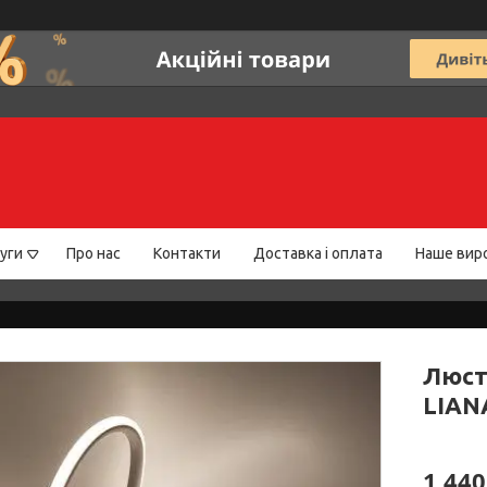
уги
Про нас
Контакти
Доставка і оплата
Наше вир
Люст
LIAN
1 440