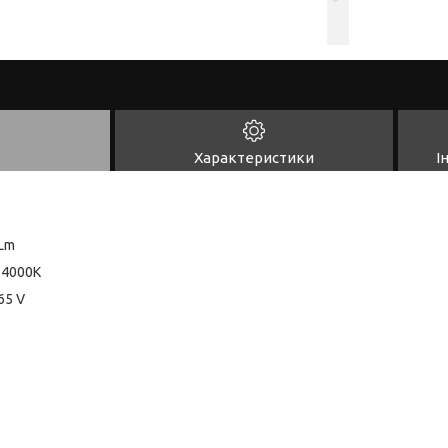
Характеристики
І
0Lm
 4000К
65 V