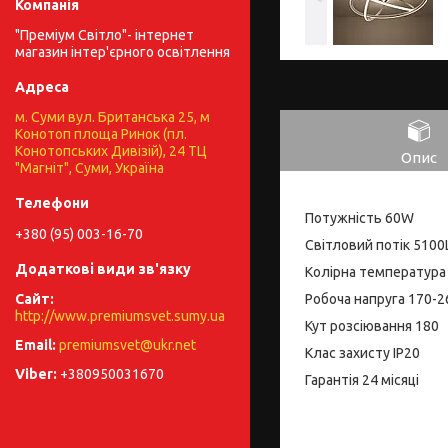
"Преміум Світло"- інтернет
магазин інтер'єрного освітлення
м. Суми вул. Британська 25, м
Конотоп площа Ринок (пл.
Конотопських Дивізій), 24 ТЦ
Опис
"Магніт", Суми, Україна
Потужність 60W
+380 (95) 003-16-70
Світловий потік 510
Колірна температура
Робоча напруга 170-2
http://www.premiumsvet.sumy.ua
Кут розсіювання 180
premiumsvet@ukr.net
Клас захисту IP20
+380950031670
Гарантія 24 місяці