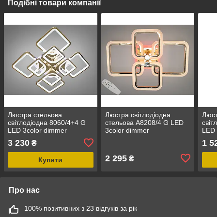
Подібні товари компанії
Люстра стельова
Люстра світлодіодна
Люст
світлодіодна 8060/4+4 G
стельова A8208/4 G LED
світ
LED 3color dimmer
3color dimmer
LED 
3 230
1 5
₴
2 295
₴
Купити
Про нас
100% позитивних з 23 відгуків за рік