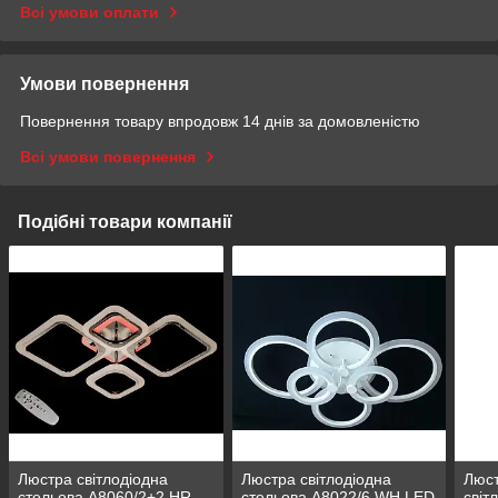
Всі умови оплати
Умови повернення
Повернення товару впродовж 14 днів за домовленістю
Всі умови повернення
Подібні товари компанії
Люстра світлодіодна
Люстра світлодіодна
Люст
стельова A8060/2+2 HR
стельова A8022/6 WH LED
світ