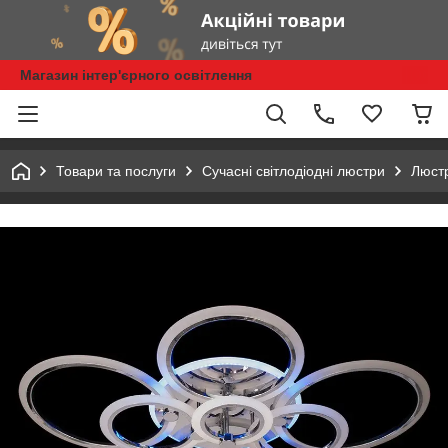
Магазин інтер'єрного освітлення
Товари та послуги
Сучасні світлодіодні люстри
Люстр