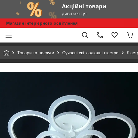
Магазин інтер'єрного освітлення
Товари та послуги
Сучасні світлодіодні люстри
Люстр