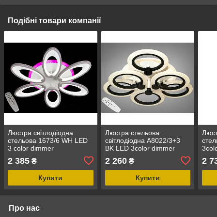
Подібні товари компанії
Люстра світлодіодна
Люстра стельова
Люст
стельова 1673/6 WH LED
світлодіодна A8022/3+3
стел
3 color dimmer
BK LED 3color dimmer
3col
85W
2 385
2 260
2 7
₴
₴
Купити
Купити
Про нас