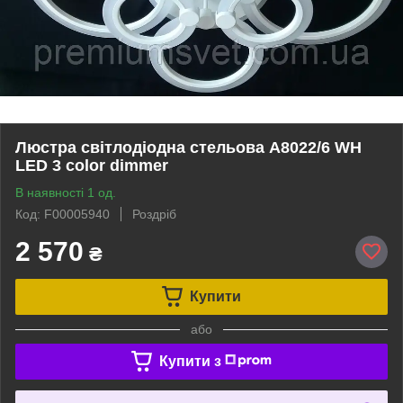
Люстра світлодіодна стельова A8022/6 WH
LED 3 color dimmer
В наявності 1 од.
Код: F00005940
Роздріб
2 570
₴
Купити
або
Купити з