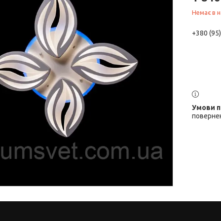
Немає в н
+380 (95
повернен