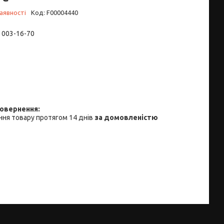
аявності
Код:
F00004440
) 003-16-70
ня товару протягом 14 днів
за домовленістю