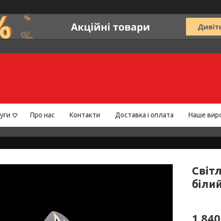
уги
Про нас
Контакти
Доставка і оплата
Наше вир
Світ
біли
1 840