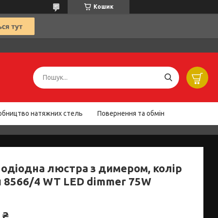
Кошик
обництво натяжних стель
Повернення та обмін
лодіодна люстра з димером, колір
й 8566/4 WT LED dimmer 75W
 ₴