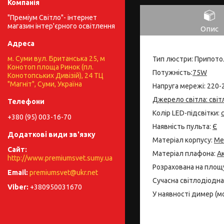
"Преміум Світло"- інтернет
магазин інтер'єрного освітлення
Опис
м. Суми вул. Британська 25, м
Тип люстри: Припото
Конотоп площа Ринок (пл.
Потужність:
75W
Конотопських Дивізій), 24 ТЦ
"Магніт", Суми, Україна
Напруга мережі: 220-
Джерело світла: світ
Колір LED-підсвітки:
+380 (95) 003-16-70
Наявність пульта:
Є
Матеріал корпусу:
Ме
Матеріал плафона:
А
http://www.premiumsvet.sumy.ua
Розрахована на площу
premiumsvet@ukr.net
Сучасна світлодіодн
+380950031670
У наявності димер (м