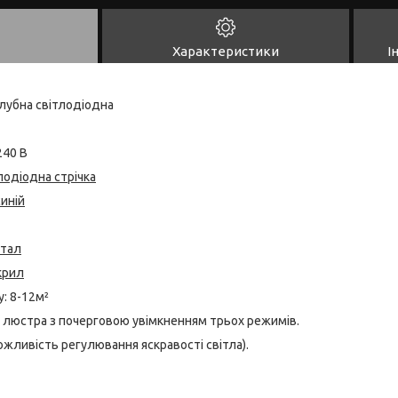
Характеристики
І
лубна світлодіодна
240 В
лодіодна стрічка
синій
тал
крил
: 8-12м²
а люстра з почерговою увімкненням трьох режимів.
ожливість регулювання яскравості світла).