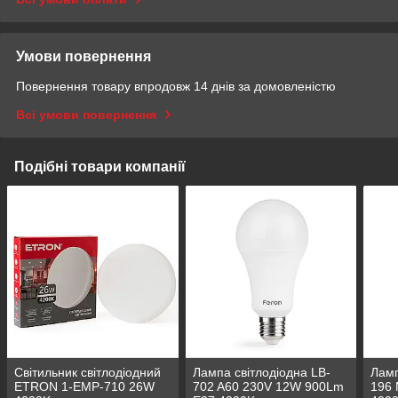
Умови повернення
Повернення товару впродовж 14 днів за домовленістю
Всі умови повернення
Подібні товари компанії
Світильник світлодіодний
Лампа світлодіодна LB-
Ламп
ETRON 1-EMP-710 26W
702 A60 230V 12W 900Lm
196