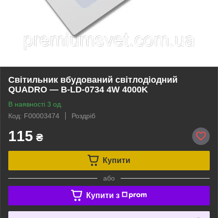
Світильник вбудований світлодіодний
QUADRO — B-LD-0734 4W 4000K
В наявності 3 од.
Код: F00003474
Роздріб
115
₴
Купити
або
Купити з