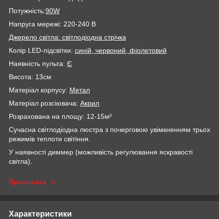
Потужність:
90W
Напруга мережі: 220-240 В
Джерело світла: світлодіодна стрічка
Колір LED-підсвітки:
синій
, червоний, фіолетовий
Наявність пульта:
Є
Висота: 13см
Матеріал корпусу:
Метал
Матеріал розсіювача:
Акрил
Розрахована на площу: 12-15м²
Сучасна світлодіодна люстра з почерговою увімкненням трьох
режимів теплоти світіння.
У наявності диммер (можливість регулювання яскравості
світла).
Приховати
Характеристики