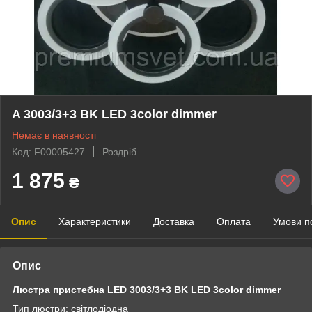
A 3003/3+3 BK LED 3color dimmer
Немає в наявності
Код: F00005427
Роздріб
1 875
₴
Опис
Характеристики
Доставка
Оплата
Умови п
Опис
Люстра пристебна LED
3003/3+3 BK
LED 3color dimmer
Тип люстри: світлодіодна