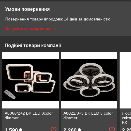
Умови повернення
Повернення товару впродовж 14 днів за домовленістю
Всі умови повернення
Подібні товари компанії
A8060/2+2 BK LED 3color
A8022/3+3 BK LED 3 color
Люст
dimmer
dimmer
світ
BK L
85W
1 590
2 260
2 2
₴
₴