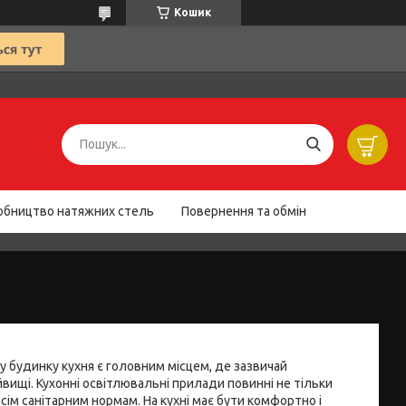
Кошик
обництво натяжних стель
Повернення та обмін
у будинку кухня є головним місцем, де зазвичай
йвищі. Кухонні освітлювальні прилади повинні не тільки
всім санітарним нормам. На кухні має бути комфортно і