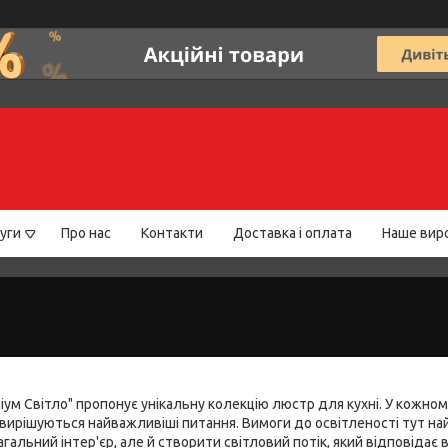
уги
Про нас
Контакти
Доставка і оплата
Наше вир
ум Світло" пропонує унікальну колекцію люстр для кухні. У кожном
 і вирішуються найважливіші питання. Вимоги до освітленості тут на
альний інтер'єр, але й створити світловий потік, який відповідає 