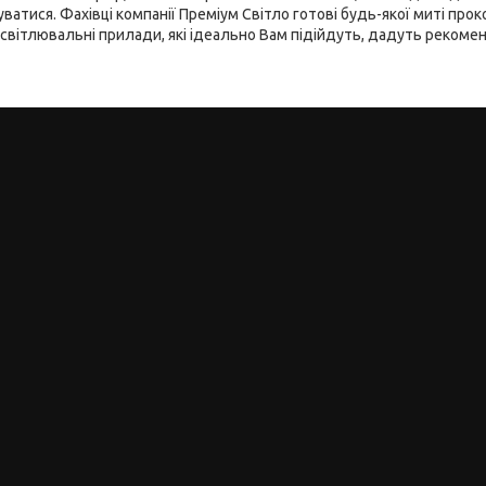
уватися. Фахівці компанії Преміум Світло готові будь-якої миті про
вітлювальні прилади, які ідеально Вам підійдуть, дадуть рекоменд