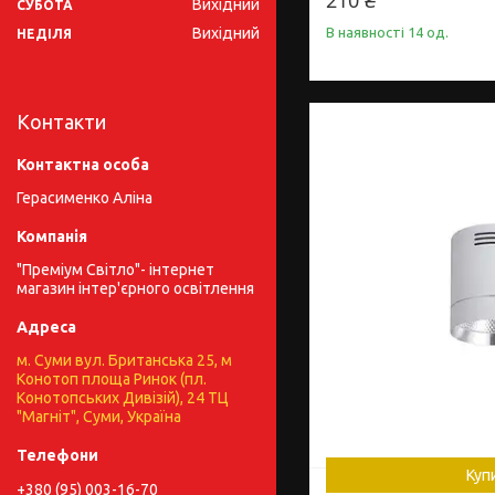
210 ₴
Вихідний
СУБОТА
Вихідний
В наявності 14 од.
НЕДІЛЯ
Контакти
Герасименко Аліна
"Преміум Світло"- інтернет
магазин інтер'єрного освітлення
м. Суми вул. Британська 25, м
Конотоп площа Ринок (пл.
Конотопських Дивізій), 24 ТЦ
"Магніт", Суми, Україна
Куп
+380 (95) 003-16-70