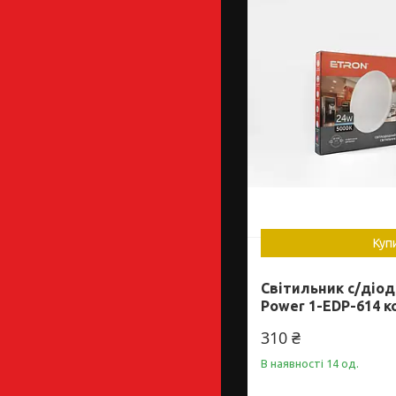
Куп
Світильник с/діо
Power 1-EDP-614 к
310 ₴
В наявності 14 од.