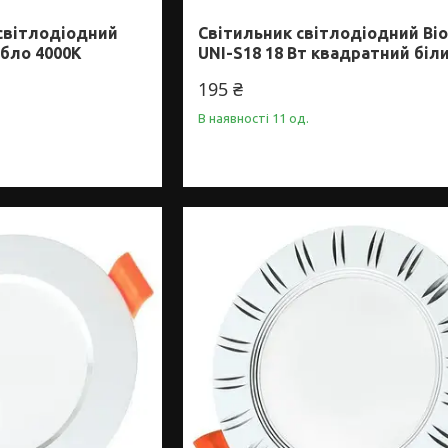
 свiтлодiодний
Світильник світлодіодний Bi
ібло 4000K
UNI-S18 18 Вт квадратний біл
195 ₴
В наявності 11 од.