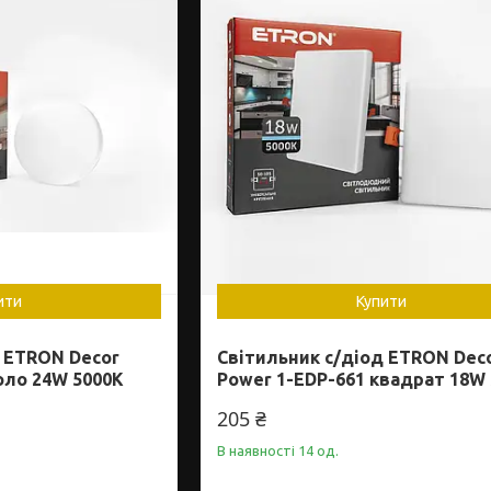
ити
Купити
д ETRON Decor
Світильник с/діод ETRON Dec
оло 24W 5000K
Power 1-EDP-661 квадрат 18W
205 ₴
В наявності 14 од.