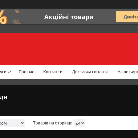
уги
Про нас
Контакти
Доставка і оплата
Наше вир
дні