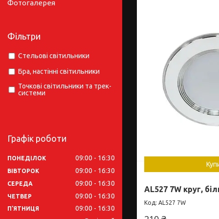
Фотогалерея
Фільтри
Стельові світильники
Бра, настінні світильники
Точкові світильники та трек-
системи
Графік роботи
09:00
16:30
ПОНЕДІЛОК
Куп
09:00
16:30
ВІВТОРОК
09:00
16:30
СЕРЕДА
AL527 7W круг, бі
09:00
16:30
ЧЕТВЕР
AL527 7W
09:00
16:30
ПʼЯТНИЦЯ