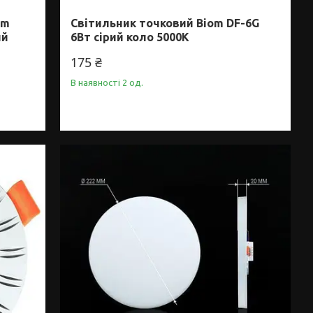
om
Світильник точковий Biom DF-6G
ий
6Вт сірий коло 5000К
175 ₴
В наявності 2 од.