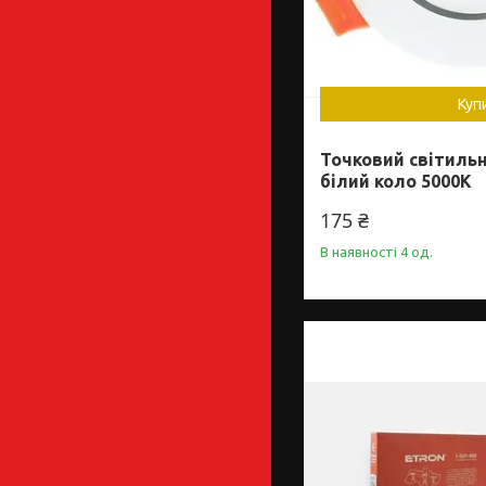
Куп
Точковий світильн
білий коло 5000К
175 ₴
В наявності 4 од.