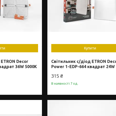
ити
Купити
д ETRON Decor
Світильник с/діод ETRON Dec
вадрат 36W 5000K
Power 1-EDP-664 квадрат 24W
315 ₴
В наявності 7 од.