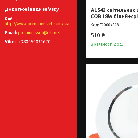
AL542 свiтильник
COB 18W білий+ср
http://www.premiumsvet.sumy.ua
F00004908
premiumsvet@ukr.net
510 ₴
+380950031670
В наявності 2 од.