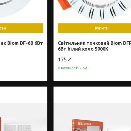
ити
Купити
ик Biom DF-6B 6Вт
Світильник точковий Biom DF
6Вт білий коло 5000К
175 ₴
В наявності 2 од.