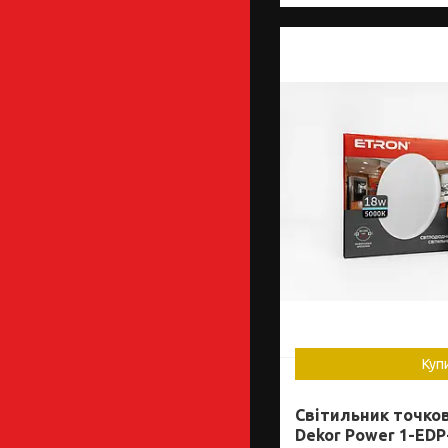
Куп
Світильник точко
Dekor Power 1-EDP